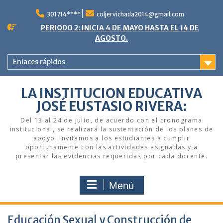
Saltar
al
301714****
coljervichada2014@gmail.com
contenido
PERIODO 2: INICIA 4 DE MAYO HASTA EL 14 DE
AGOSTO.
Enlaces rápidos
LA INSTITUCION EDUCATIVA
JOSÉ EUSTASIO RIVERA:
Del 13 al 24 de julio, de acuerdo con el cronograma
institucional, se realizará la sustentación de los planes de
apoyo. Invitamos a los estudiantes a cumplir
oportunamente con las actividades asignadas y a
presentar las evidencias requeridas por cada docente.
Menú
Educación Sexual y Construcción de