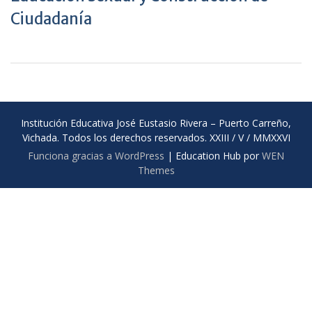
Ciudadanía
Institución Educativa José Eustasio Rivera – Puerto Carreño,
Vichada. Todos los derechos reservados. XXIII / V / MMXXVI
Funciona gracias a WordPress
|
Education Hub por
WEN
Themes