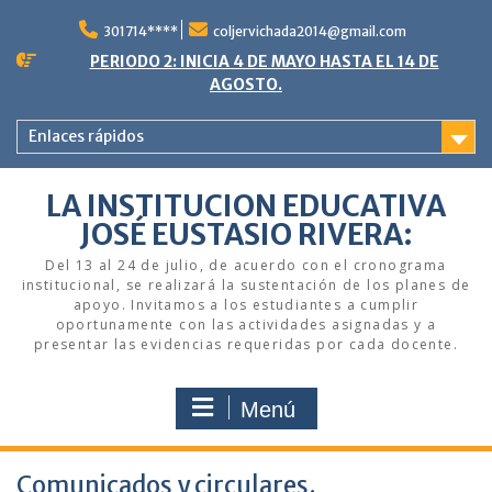
Saltar
al
301714****
coljervichada2014@gmail.com
contenido
PERIODO 2: INICIA 4 DE MAYO HASTA EL 14 DE
AGOSTO.
Enlaces rápidos
LA INSTITUCION EDUCATIVA
JOSÉ EUSTASIO RIVERA:
Del 13 al 24 de julio, de acuerdo con el cronograma
institucional, se realizará la sustentación de los planes de
apoyo. Invitamos a los estudiantes a cumplir
oportunamente con las actividades asignadas y a
presentar las evidencias requeridas por cada docente.
Menú
Comunicados y circulares.