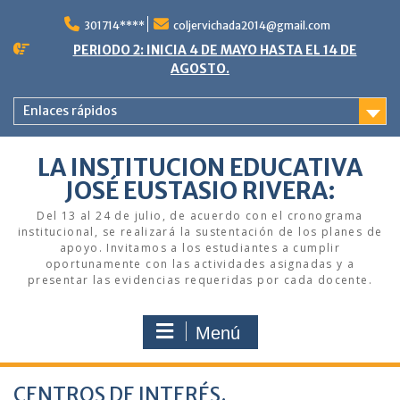
Saltar
al
301714****
coljervichada2014@gmail.com
contenido
PERIODO 2: INICIA 4 DE MAYO HASTA EL 14 DE
AGOSTO.
Enlaces rápidos
LA INSTITUCION EDUCATIVA
JOSÉ EUSTASIO RIVERA:
Del 13 al 24 de julio, de acuerdo con el cronograma
institucional, se realizará la sustentación de los planes de
apoyo. Invitamos a los estudiantes a cumplir
oportunamente con las actividades asignadas y a
presentar las evidencias requeridas por cada docente.
Menú
CENTROS DE INTERÉS.