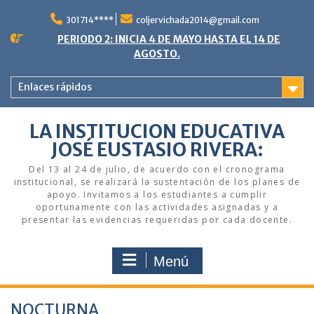
Saltar
al
301714****
coljervichada2014@gmail.com
contenido
PERIODO 2: INICIA 4 DE MAYO HASTA EL 14 DE
AGOSTO.
Enlaces rápidos
LA INSTITUCION EDUCATIVA
JOSÉ EUSTASIO RIVERA:
Del 13 al 24 de julio, de acuerdo con el cronograma
institucional, se realizará la sustentación de los planes de
apoyo. Invitamos a los estudiantes a cumplir
oportunamente con las actividades asignadas y a
presentar las evidencias requeridas por cada docente.
Menú
NOCTURNA