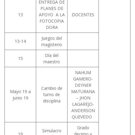
ENTREGA DE
PLANES DE
13
APOYO A LA
DOCENTES
FOTOCOPIA
DORA
Juegos del
13-14
magisterio
Día del
15
maestro
NAHUM
GAMERO-
DEYNER
Cambio de
Mayo 19 a
MATURANA
turno de
junio 19
– JHON
disciplina
LAGAREJO-
ANDERSON
QUEVEDO
Grado
Simulacro
19
decimo y