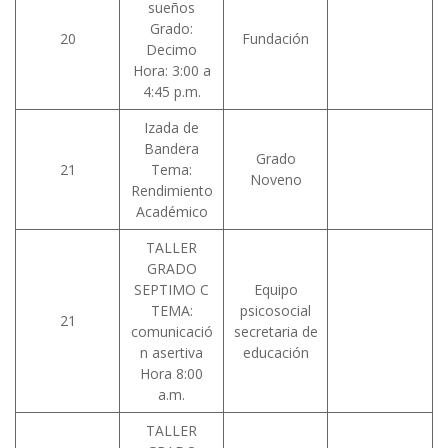
sueños
Grado:
20
Fundación
Decimo
Hora: 3:00 a
4:45 p.m.
Izada de
Bandera
Grado
21
Tema:
Noveno
Rendimiento
Académico
TALLER
GRADO
SEPTIMO C
Equipo
TEMA:
psicosocial
21
comunicació
secretaria de
n asertiva
educación
Hora 8:00
a.m.
TALLER