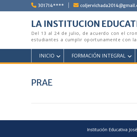
Saltar
301714****
coljervichada2014@gmail
al
contenido
LA INSTITUCION EDUCATI
Del 13 al 24 de julio, de acuerdo con el cro
estudiantes a cumplir oportunamente con las
INICIO
FORMACIÓN INTEGRAL
PRAE
Institución Educativa Jos