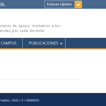
TO.
Enlaces rápidos
 planes de apoyo. Invitamos a los
eridas por cada docente.
CAMPUS
PUBLICACIONES
rvados. XXIII / V / MMXXVI