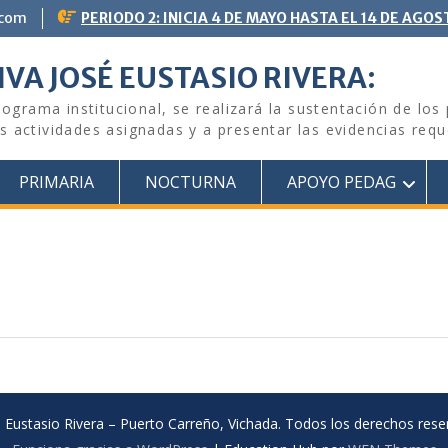
.com
PERIODO 2: INICIA 4 DE MAYO HASTA EL 14 DE AGOS
VA JOSÉ EUSTASIO RIVERA:
nograma institucional, se realizará la sustentación de los
 actividades asignadas y a presentar las evidencias requ
PRIMARIA
NOCTURNA
APOYO PEDAG
é Eustasio Rivera – Puerto Carreño, Vichada. Todos los derechos rese